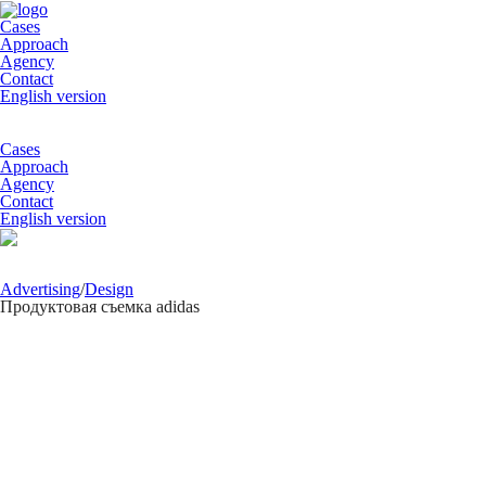
Cases
Approach
Agency
Contact
English version
Cases
Approach
Agency
Contact
English version
Advertising
/
Design
Продуктовая съемка adidas