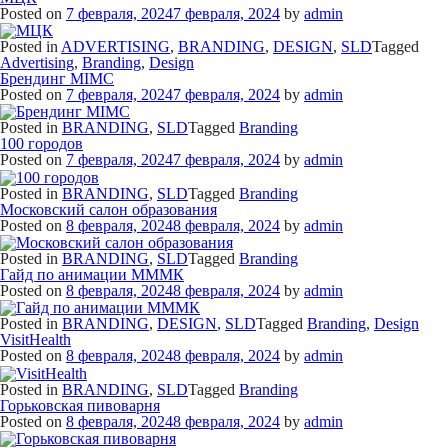
Posted on
7 февраля, 2024
7 февраля, 2024
by
admin
Posted in
ADVERTISING
,
BRANDING
,
DESIGN
,
SLD
Tagged
Advertising
,
Branding
,
Design
Брендинг MIMC
Posted on
7 февраля, 2024
7 февраля, 2024
by
admin
Posted in
BRANDING
,
SLD
Tagged
Branding
100 городов
Posted on
7 февраля, 2024
7 февраля, 2024
by
admin
Posted in
BRANDING
,
SLD
Tagged
Branding
Московский салон образования
Posted on
8 февраля, 2024
8 февраля, 2024
by
admin
Posted in
BRANDING
,
SLD
Tagged
Branding
Гайд по анимации МММК
Posted on
8 февраля, 2024
8 февраля, 2024
by
admin
Posted in
BRANDING
,
DESIGN
,
SLD
Tagged
Branding
,
Design
VisitHealth
Posted on
8 февраля, 2024
8 февраля, 2024
by
admin
Posted in
BRANDING
,
SLD
Tagged
Branding
Горьковская пивоварня
Posted on
8 февраля, 2024
8 февраля, 2024
by
admin