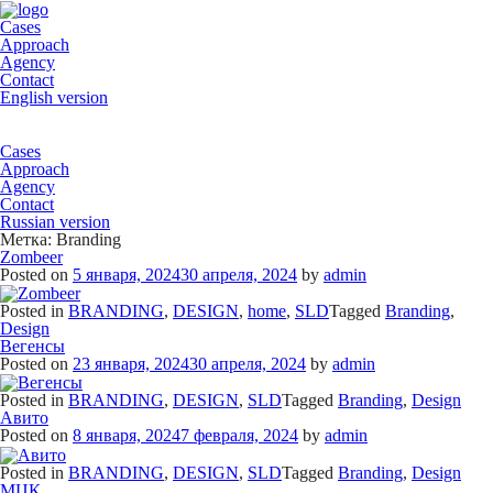
Cases
Approach
Agency
Contact
English version
Cases
Approach
Agency
Contact
Russian version
Метка:
Branding
Zombeer
Posted on
5 января, 2024
30 апреля, 2024
by
admin
Posted in
BRANDING
,
DESIGN
,
home
,
SLD
Tagged
Branding
,
Design
Вегенсы
Posted on
23 января, 2024
30 апреля, 2024
by
admin
Posted in
BRANDING
,
DESIGN
,
SLD
Tagged
Branding
,
Design
Авито
Posted on
8 января, 2024
7 февраля, 2024
by
admin
Posted in
BRANDING
,
DESIGN
,
SLD
Tagged
Branding
,
Design
МЦК